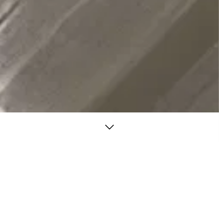
/ Selenite
a magazzino
Eterea. Come un riflesso lunare, la selenite porta la luce in ogni
ambiente. Le sue delicate sfumature bianche, che sfiorano
l’oro e l’azzurro, creano un’atmosfera tranquilla e raffinata,