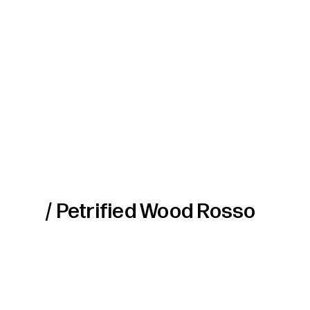
/ Petrified Wood Rosso
Vivido. Un frammento di fuoco cristallizzato. Il petrified wo
scenografici.
Il Petrified Wood è una forma di fossile naturale in cui l’ori