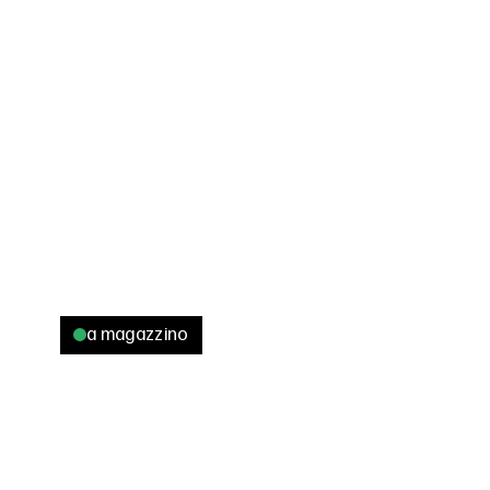
a magazzino
/ COLORE
/ APPLICAZIONI
Rosso fuoco