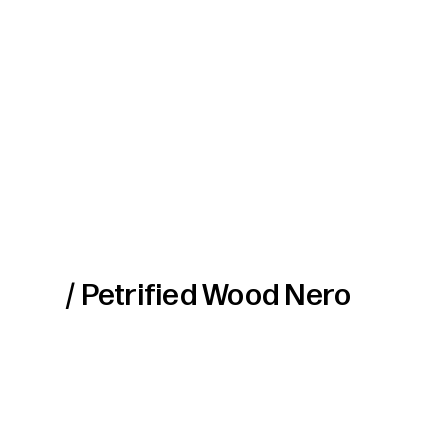
/ Petrified Wood Nero
Profondo. Come la notte più antica. Il petrified wood nero re
raccontano millenni. Per ambienti sofisticati e misteriosi.
Il Petrified Wood è una forma di fossile naturale in cui l’ori
silice, il calcare o l’ematite, nel corso di milioni di anni. 