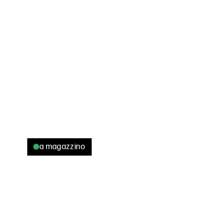
a magazzino
/ COLORE
/ APPLICAZIONI
Nero grafite