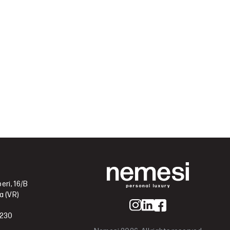
eri, 16/B
a (VR)
0230