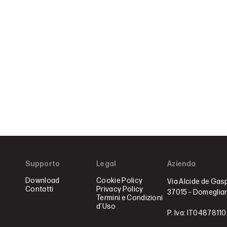
Supporto
Legal
Azienda
Download
Cookie Policy
Via Alcide de Gasp
Contatti
Privacy Policy
37015 – Domegliar
Termini e Condizioni
d’Uso
P. Iva: IT0487811