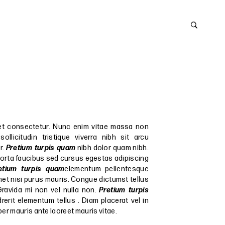
et consectetur. Nunc enim vitae massa non
ollicitudin tristique viverra nibh sit arcu
r.
Pretium turpis quam
nibh dolor quam nibh.
porta faucibus sed cursus egestas adipiscing
etium turpis quam
elementum pellentesque
met nisi purus mauris. Congue dictumst tellus
Gravida mi non vel nulla non.
Pretium turpis
rerit elementum tellus . Diam placerat vel in
er mauris ante laoreet mauris vitae.