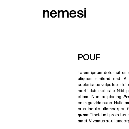
POUF
Lorem ipsum dolor sit am
aliquam eleifend sed. A s
scelerisque vulputate dolo
morbi duis molestie. Nibh 
etiam. Non adipiscing
Pr
enim gravida nunc. Nulla a
cras iaculis ullamcorper. 
quam
Tincidunt proin hend
amet. Vivamus ac ullamcorp